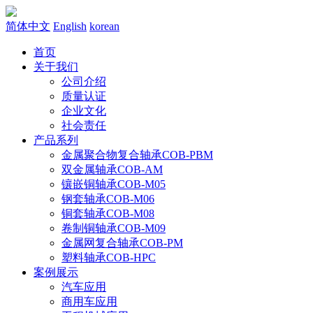
简体中文
English
korean
首页
关于我们
公司介绍
质量认证
企业文化
社会责任
产品系列
金属聚合物复合轴承COB-PBM
双金属轴承COB-AM
镶嵌铜轴承COB-M05
钢套轴承COB-M06
铜套轴承COB-M08
卷制铜轴承COB-M09
金属网复合轴承COB-PM
塑料轴承COB-HPC
案例展示
汽车应用
商用车应用