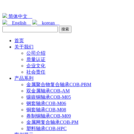
简体中文
English
korean
首页
关于我们
公司介绍
质量认证
企业文化
社会责任
产品系列
金属聚合物复合轴承COB-PBM
双金属轴承COB-AM
镶嵌铜轴承COB-M05
钢套轴承COB-M06
铜套轴承COB-M08
卷制铜轴承COB-M09
金属网复合轴承COB-PM
塑料轴承COB-HPC