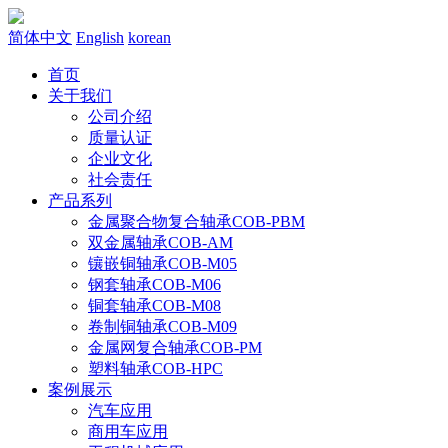
简体中文
English
korean
首页
关于我们
公司介绍
质量认证
企业文化
社会责任
产品系列
金属聚合物复合轴承COB-PBM
双金属轴承COB-AM
镶嵌铜轴承COB-M05
钢套轴承COB-M06
铜套轴承COB-M08
卷制铜轴承COB-M09
金属网复合轴承COB-PM
塑料轴承COB-HPC
案例展示
汽车应用
商用车应用