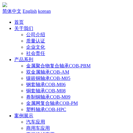
简体中文
English
korean
首页
关于我们
公司介绍
质量认证
企业文化
社会责任
产品系列
金属聚合物复合轴承COB-PBM
双金属轴承COB-AM
镶嵌铜轴承COB-M05
钢套轴承COB-M06
铜套轴承COB-M08
卷制铜轴承COB-M09
金属网复合轴承COB-PM
塑料轴承COB-HPC
案例展示
汽车应用
商用车应用