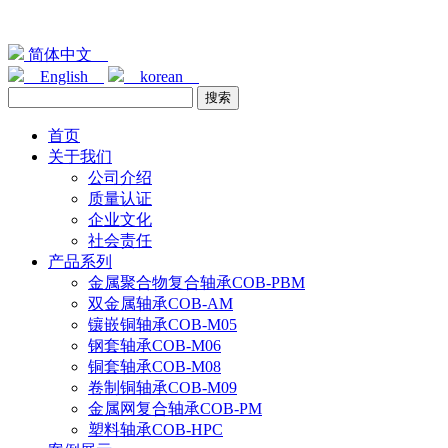
简体中文
English
korean
首页
关于我们
公司介绍
质量认证
企业文化
社会责任
产品系列
金属聚合物复合轴承COB-PBM
双金属轴承COB-AM
镶嵌铜轴承COB-M05
钢套轴承COB-M06
铜套轴承COB-M08
卷制铜轴承COB-M09
金属网复合轴承COB-PM
塑料轴承COB-HPC